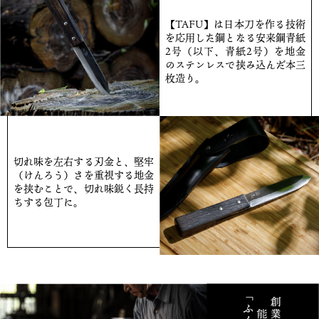
【TAFU】は日本刀を作る技術
を応用した鋼となる安来鋼青紙
2号（以下、青紙2号）を地金
のステンレスで挟み込んだ本三
枚造り。
切れ味を左右する刃金と、堅牢
（けんろう）さを重視する地金
を挟むことで、切れ味鋭く長持
ちする包丁に。