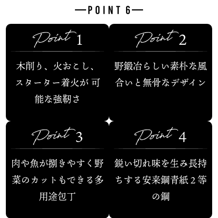
1
2
木削り、火おこし、
野鍛冶らしい
素朴な風
スターター着火が
可
合いと
無骨なデザイン
能な強靭さ
3
4
肉や魚が捌きやすく野
鋭い切れ味を生み
長持
菜のカットもできる多
ちする安来鋼
青紙２等
用途包丁
の鋼