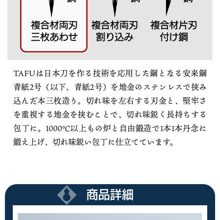
TAFUは日本刀を作る技術を応用した鋼となる安来鋼
青紙2号（以下、青紙2号）を地金のステンレスで挟み
込んだ本三枚造り。切れ味を左右する刃金と、堅牢さ
を重視する地金を挟むことで、切れ味鋭く長持ちする
包丁に。1000℃以上もの炉と自由鍛造で1本1本丹念に
鍛え上げ、切れ味鋭い包丁に仕立てています。
商品詳細