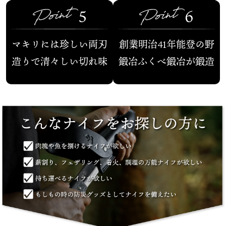
5
6
マキリには
珍しい両刃
創業明治41年
能登の野
造りで
清々しい切れ味
鍛冶
ふくべ鍛冶が鍛造