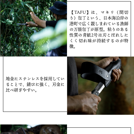
【TAFU】は、マキリ（間切
り）包丁という、日本海沿岸の
港町で広く親しまれている漁師
の万能包丁が原型。粘りのある
性質の青紙2号は刃こぼれしに
くく切れ味が持続するのが特
徴。
地金にステンレスを採用してい
ることで、錆びに強く、刃金に
比べ研ぎやすい。