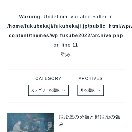
Warning
: Undefined variable $after in
/home/fukubekaji/fukubekaji.jp/public_html/wp/
content/themes/wp-fukube2022/archive.php
on line
11
強み
CATEGORY
ARCHIVES
鍛冶屋の分類と野鍛冶の強
み