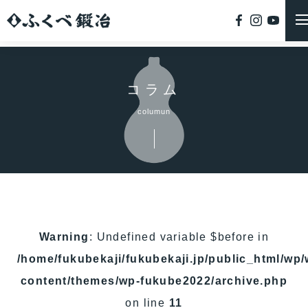
コラム
columun
Warning
: Undefined variable $before in
/home/fukubekaji/fukubekaji.jp/public_html/wp/
content/themes/wp-fukube2022/archive.php
on line
11