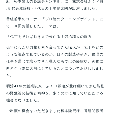
組「松本隆宏の参謀チャンネル」に、株式会社ふくべ鍛
冶 代表取締役・4代目の干場健太朗が出演しました。
番組前半のコーナー「プロ達のターニングポイント」に
て、今回お話ししたテーマは、
「包丁を見れば動きまで分かる！鍛冶職人の眼力」
長年にわたり刃物と向き合ってきた職人が、包丁をどの
ような視点で見ているのか。日々の製造や研ぎ、修理の
仕事を通じて培ってきた職人ならではの経験や、刃物に
向き合う際に大切にしていることについてお話ししまし
た。
明治41年の創業以来、ふくべ鍛冶が受け継いできた能登
の野鍛冶の技術と精神を、多くの方に知っていただける
機会となりました。
ご出演の機会をいただきました松本隆宏様、番組関係者