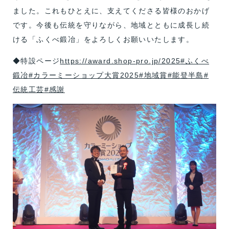
ました。これもひとえに、支えてくださる皆様のおかげ
です。今後も伝統を守りながら、地域とともに成長し続
ける「ふくべ鍛冶」をよろしくお願いいたします。
◆特設ページ
https://award.shop-pro.jp/2025
#ふくべ
鍛冶
#カラーミーショップ大賞2025
#地域賞
#能登半島
#
伝統工芸
#感謝