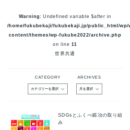
Warning
: Undefined variable $after in
/home/fukubekaji/fukubekaji.jp/public_html/wp/
content/themes/wp-fukube2022/archive.php
on line
11
世界共通
CATEGORY
ARCHIVES
SDGsとふくべ鍛冶の取り組
み