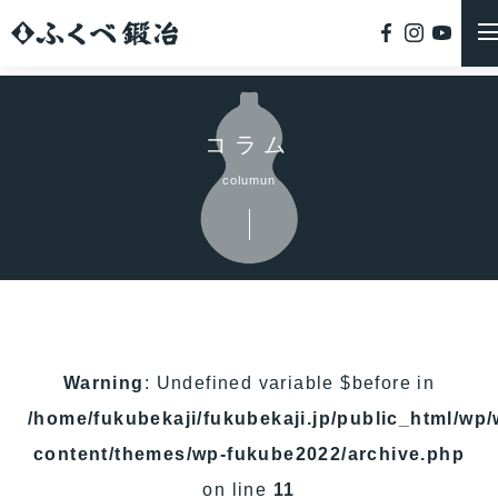
コラム
columun
Warning
: Undefined variable $before in
/home/fukubekaji/fukubekaji.jp/public_html/wp/
content/themes/wp-fukube2022/archive.php
on line
11