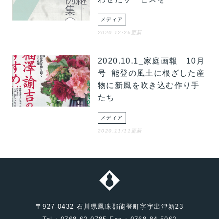
メディア
2020.12/26更新
2020.10.1_家庭画報 10月
号_能登の風土に根ざした産
物に新風を吹き込む作り手
たち
メディア
2020.11/11更新
〒927-0432 石川県鳳珠郡能登町字宇出津新23