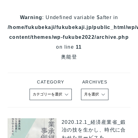
Warning
: Undefined variable $after in
/home/fukubekaji/fukubekaji.jp/public_html/wp/
content/themes/wp-fukube2022/archive.php
on line
11
奥能登
CATEGORY
ARCHIVES
2020.12.1_経済産業省_鍛
冶の技を生かし、時代に合
わせたサービスを