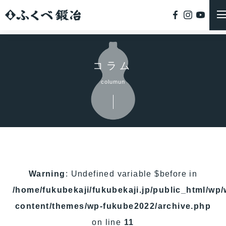
コラム
columun
Warning
: Undefined variable $before in
/home/fukubekaji/fukubekaji.jp/public_html/wp/
content/themes/wp-fukube2022/archive.php
on line
11