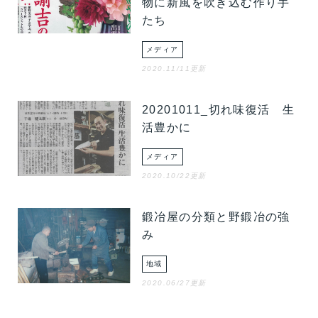
物に新風を吹き込む作り手
たち
メディア
2020.11/11更新
20201011_切れ味復活 生
活豊かに
メディア
2020.10/22更新
鍛冶屋の分類と野鍛冶の強
み
地域
2020.06/27更新