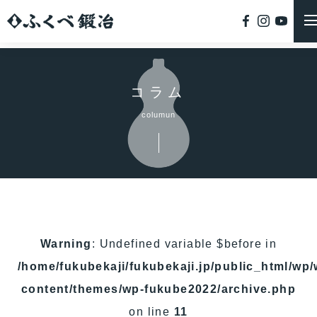
コラム
columun
Warning
: Undefined variable $before in
/home/fukubekaji/fukubekaji.jp/public_html/wp/
content/themes/wp-fukube2022/archive.php
on line
11