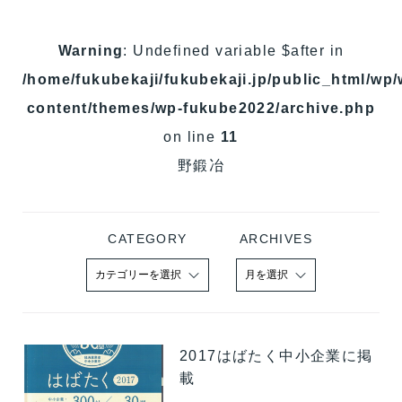
Warning
: Undefined variable $after in
/home/fukubekaji/fukubekaji.jp/public_html/wp/
content/themes/wp-fukube2022/archive.php
on line
11
野鍛冶
CATEGORY
ARCHIVES
2017はばたく中小企業に掲
載