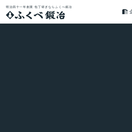
明治四十一年創業 包丁研ぎならふくべ鍛冶