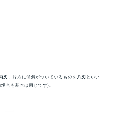
両刃
、片方に傾斜がついているものを
片刃
といい
場合も基本は同じです)。