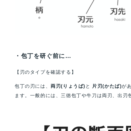
・包丁を研ぐ前に…
【刃のタイプを確認する】
包丁の刃には、
両刃(りょうば)
と
片刃(かたば)
が
ます。一般的には、三徳包丁や牛刀は両刃、出刃包