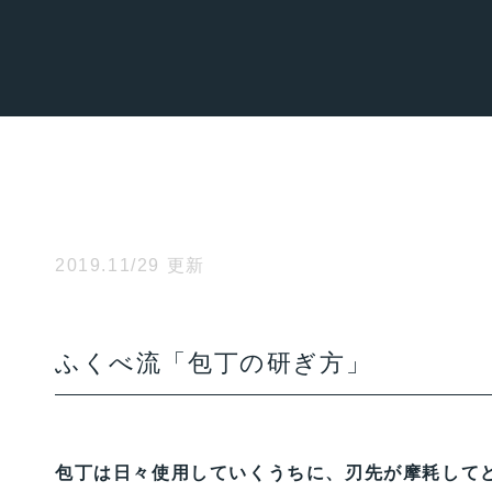
2019.11/29 更新
ふくべ流「包丁の研ぎ方」
包丁は日々使用していくうちに、刃先が摩耗して