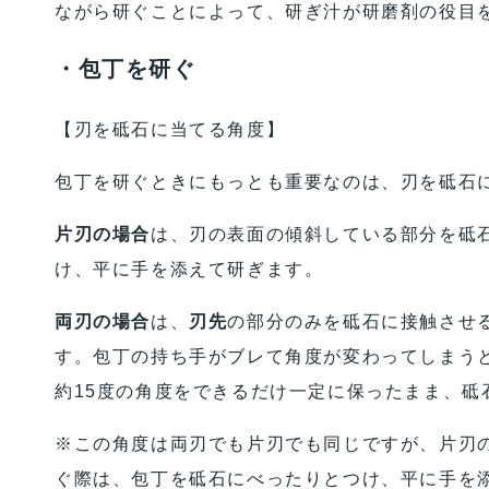
ながら研ぐことによって、研ぎ汁が研磨剤の役目
・包丁を研ぐ
【刃を砥石に当てる角度】
包丁を研ぐときにもっとも重要なのは、刃を砥石
片刃の場合
は、刃の表面の傾斜している部分を砥
け、平に手を添えて研ぎます。
両刃の場合
は、
刃先
の部分のみを砥石に接触させる
す。包丁の持ち手がブレて角度が変わってしまう
約15度の角度をできるだけ一定に保ったまま、砥
※この角度は両刃でも片刃でも同じですが、片刃の
ぐ際は、包丁を砥石にべったりとつけ、平に手を