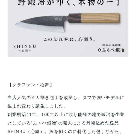
【クラファン・心舞】
当店人気のイカ割き包丁を改良し、タフで強いモデルに
生まれ変わり誕生しました。
創業明治41年、100年以上に渡り能登の地で鍛冶を生業
としている“ふくべ鍛冶”の職人による丹精込めた逸品
SHINBU（心舞）。魚を捌くのに特化した包丁ながら、