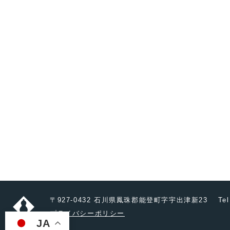
〒927-0432 石川県鳳珠郡能登町字宇出津新23
Tel
プライバシーポリシー
JA