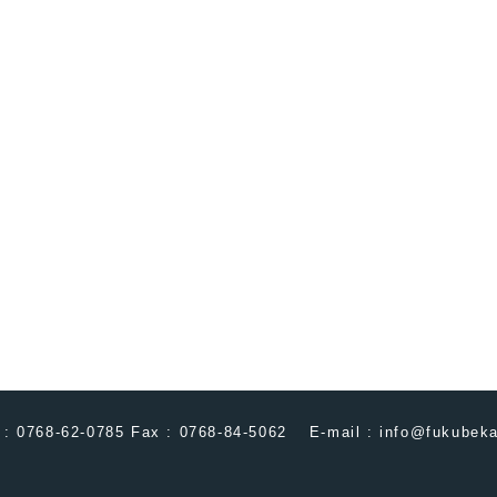
 : 0768-62-0785 Fax : 0768-84-5062
E-mail : info@fukubeka