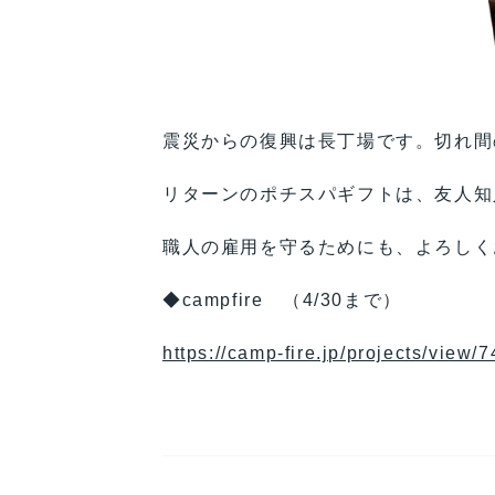
震災からの復興は長丁場です。切れ間
リターンのポチスパギフトは、友人知
職人の雇用を守るためにも、よろしく
◆campfire （4/30まで）
https://camp-fire.jp/projects/view/