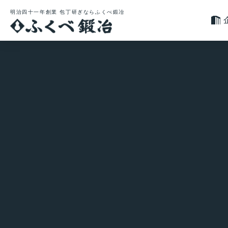
明治四十一年創業 包丁研ぎならふくべ鍛冶