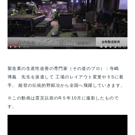
製造業の生産性改善の専門家（その道のプロ）：寺嶋
博義 先生を派遣して 工場のレイアウト変更や５Sに着
手。 能登の伝統的野鍛冶から全国へ飛躍していきます。
※この動画は震災以前のR５年10月に撮影したもので
す。