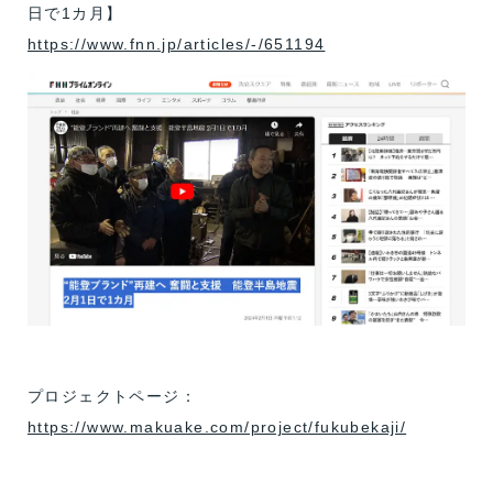
日で1カ月】
https://www.fnn.jp/articles/-/651194
プロジェクトページ：
https://www.makuake.com/project/fukubekaji/